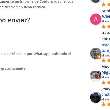
icamente un Informe de Conformidad, el cual
odificación en ficha técnica.
camb
Алё
o enviar?
el añ
traba
docu
read
toni
o electrónico o por Whatsapp pulsando el
el añ
Muy 
s gratuitamente.
Migu
el añ
,muy
cris
el añ