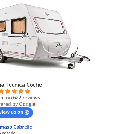
ha Técnica Coche
ed on 622 reviews
ered by
G
o
o
g
l
e
view us on
maso Cabrelle
o pasado