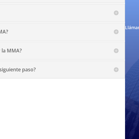
Lláman
MMA?
r la MMA?
siguiente paso?