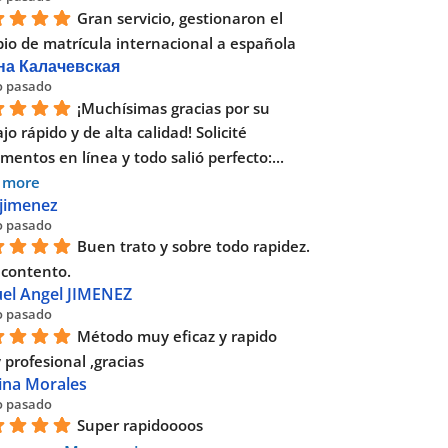
Gran servicio, gestionaron el 
io de matrícula internacional a española
на Калачевская
o pasado
¡Muchísimas gracias por su 
jo rápido y de alta calidad! Solicité 
mentos en línea y todo salió perfecto:
... 
 more
 jimenez
o pasado
Buen trato y sobre todo rapidez. 
contento.
el Angel JIMENEZ
o pasado
Método muy eficaz y rapido 
 profesional ,gracias
tina Morales
o pasado
Super rapidoooos