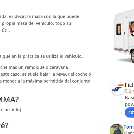
da, es decir, la masa con la que puede
a propia masa del vehículo, todo su
útil.
que en la práctica se utiliza el vehículo.
che más un remolque o caravana
ste caso, se suele bajar la MMA del coche ó
ea menor a la máxima permitida del conjunto
Fic
5.0
 MMA?
Bas
pow
o incluido).
re
ré?
Tom
el añ