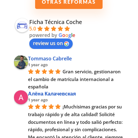
OTRAS REFORMAS
Ficha Técnica Coche
5.0
powered by
G
o
o
g
l
e
review us on
Tommaso Cabrelle
1 year ago
Gran servicio, gestionaron 
el cambio de matrícula internacional a 
española
Алёна Калачевская
1 year ago
¡Muchísimas gracias por su 
trabajo rápido y de alta calidad! Solicité 
documentos en línea y todo salió perfecto: 
rápido, profesional y sin complicaciones. 
Me encantó la atención al cliente, siempre 