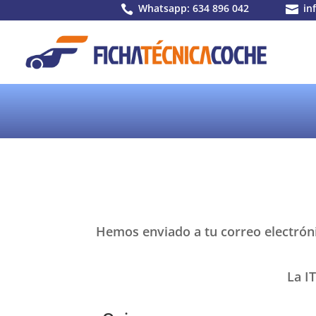
Whatsapp: 634 896 042
in


Hemos enviado a tu correo electrónic
La I