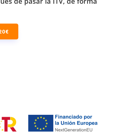
ués de pasar la ITV, de forma
20€